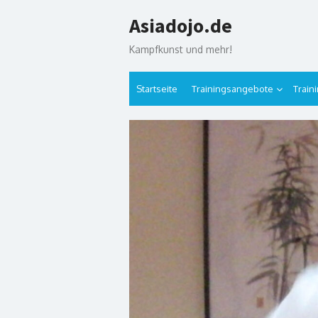
Skip
Asiadojo.de
to
content
Kampfkunst und mehr!
Startseite
Trainingsangebote
Train