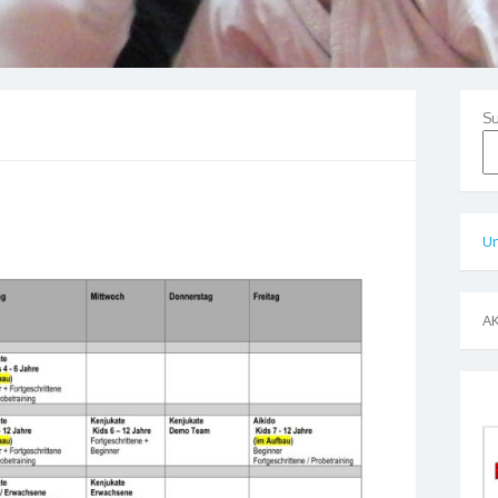
S
Un
A